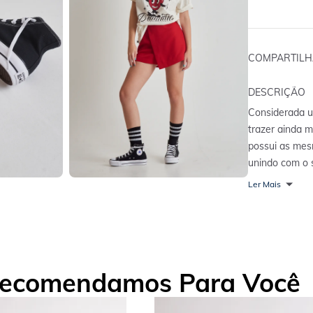
COMPARTIL
DESCRIÇÃO
Considerada u
trazer ainda m
possui as mesm
unindo com o 
lona para lev
Ler Mais
Característica
estrela no tor
clássicas- Ele
Amortecimento
FORMA GRAN
ecomendamos Para Você