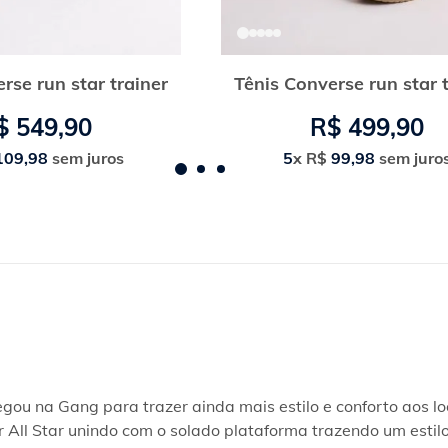
rse run star trainer
Tênis Converse run star 
$
549
,
90
R$
499
,
90
109
,
98
sem juros
5
x
R$
99
,
98
sem juro
u na Gang para trazer ainda mais estilo e conforto aos loo
 All Star unindo com o solado plataforma trazendo um estil