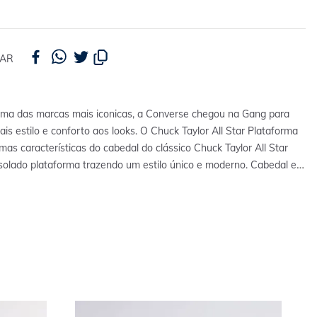
HAR
ma das marcas mais iconicas, a Converse chegou na Gang para
ais estilo e conforto aos looks. O Chuck Taylor All Star Plataforma
as características do cabedal do clássico Chuck Taylor All Star
solado plataforma trazendo um estilo único e moderno. Cabedal em
eza e conforto e solado de borracha garantem melhor aderência.
s e benefícios:- Tênis de lona com plataforma- Patch clássico em
nozelo e sola com padrão de diamante- Listras de entressola
mentos de design tradicional, como biqueira de borracha-
 EVA para maior conforto- Altura da plataforma: 38 mm ALERTA
DE!!! SUGERIMOS COMPRAR UM NÚMERO MENOR