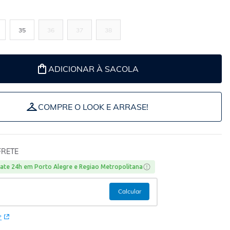
35
36
37
38
ADICIONAR À SACOLA
COMPRE O LOOK E ARRASE!
FRETE
ate 24h em Porto Alegre e Regiao Metropolitana
P