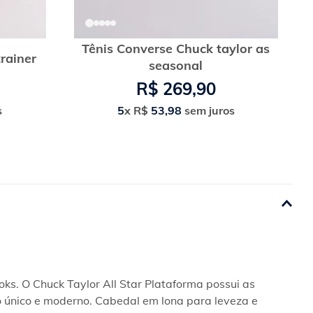
Tênis Converse Chuck taylor as
trainer
seasonal
R$
269
,
90
s
5
x
R$
53
,
98
sem juros
ks. O Chuck Taylor All Star Plataforma possui as 
o único e moderno. Cabedal em lona para leveza e 