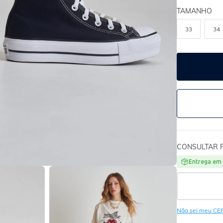
TAMANHO
33
34
CONSULTAR 
Entrega em 
Não sei meu CE