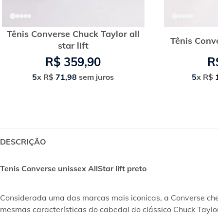
Tênis Converse Chuck Taylor all
Tênis Conve
star lift
R$
359
,
90
R
5
x
R$
71
,
98
sem juros
5
x
R$
DESCRIÇÃO
Tenis Converse unissex AllStar lift preto
Considerada uma das marcas mais iconicas, a Converse chego
mesmas características do cabedal do clássico Chuck Taylor