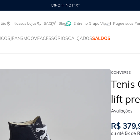
5% OFF NO PIX*
rtão
Nossas Lojas
SAC
Blog
Entre no Grupo Vip
Pague suas Par
ICOS
JEANS
MOOVE
ACESSÓRIOS
CALÇADOS
SALDOS
CONVERSE
Tenis 
lift pr
R$
379
,
ou até
5
x de