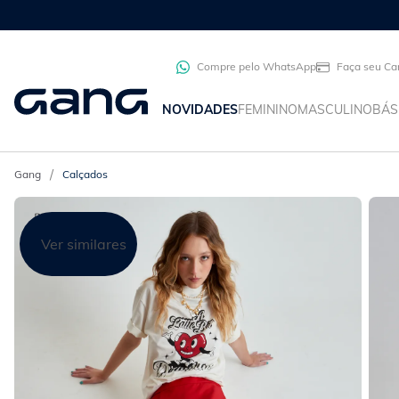
Compre pelo WhatsApp
Faça seu Ca
NOVIDADES
FEMININO
MASCULINO
BÁS
Calçados
Ver similares