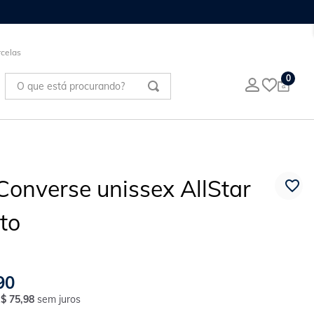
celas
O que está procurando?
0
Converse unissex AllStar
eto
90
R$
75
,
98
sem juros