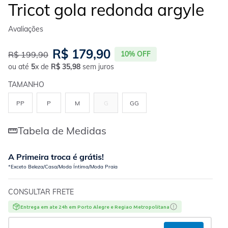
Tricot gola redonda argyle
R$
179
,
90
R$
199
,
90
10%
OFF
ou até
5
x de
R$
35
,
98
sem juros
TAMANHO
PP
P
M
G
GG
Tabela de Medidas
A Primeira troca é grátis!
*Exceto Beleza/Casa/Moda Íntima/Moda Praia
CONSULTAR FRETE
Entrega em ate 24h em Porto Alegre e Regiao Metropolitana