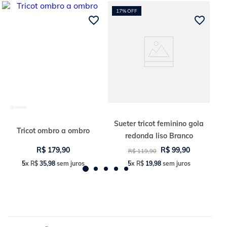
17%
OFF
Sueter tricot feminino gola
Tricot ombro a ombro
redonda liso Branco
R$
179
,
90
R$
99
,
90
R$
119
,
90
5
x
R$
35
,
98
sem juros
5
x
R$
19
,
98
sem juros