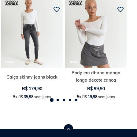
Body em ribana manga
Calça skinny jeans black
longa decote canoa
R$
179
,
90
R$
99
,
90
5
x
R$
35
,
98
sem juros
5
x
R$
19
,
98
sem juros