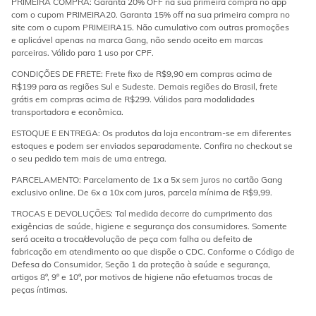
PRIMEIRA COMPRA: Garanta 20% OFF na sua primeira compra no app
com o cupom PRIMEIRA20. Garanta 15% off na sua primeira compra no
site com o cupom PRIMEIRA15. Não cumulativo com outras promoções
e aplicável apenas na marca Gang, não sendo aceito em marcas
parceiras. Válido para 1 uso por CPF.
CONDIÇÕES DE FRETE: Frete fixo de R$9,90 em compras acima de
R$199 para as regiões Sul e Sudeste. Demais regiões do Brasil, frete
grátis em compras acima de R$299. Válidos para modalidades
transportadora e econômica.
ESTOQUE E ENTREGA: Os produtos da loja encontram-se em diferentes
estoques e podem ser enviados separadamente. Confira no checkout se
o seu pedido tem mais de uma entrega.
PARCELAMENTO: Parcelamento de 1x a 5x sem juros no cartão Gang
exclusivo online. De 6x a 10x com juros, parcela mínima de R$9,99.
TROCAS E DEVOLUÇÕES: Tal medida decorre do cumprimento das
exigências de saúde, higiene e segurança dos consumidores. Somente
será aceita a troca/devolução de peça com falha ou defeito de
fabricação em atendimento ao que dispõe o CDC. Conforme o Código de
Defesa do Consumidor, Seção 1 da proteção à saúde e segurança,
artigos 8º, 9º e 10º, por motivos de higiene não efetuamos trocas de
peças íntimas.