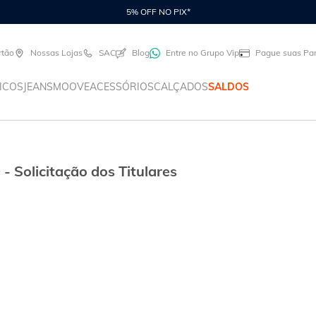
5% OFF NO PIX*
rtão
Nossas Lojas
SAC
Blog
Entre no Grupo Vip
Pague suas Par
ICOS
JEANS
MOOVE
ACESSÓRIOS
CALÇADOS
SALDOS
- Solicitação dos Titulares