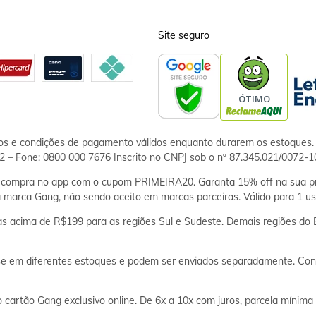
Site seguro
ços e condições de pagamento válidos enquanto durarem os estoques. 
 – Fone: 0800 000 7676 Inscrito no CNPJ sob o nº 87.345.021/0072-1
ompra no app com o cupom PRIMEIRA20. Garanta 15% off na sua pr
 marca Gang, não sendo aceito em marcas parceiras. Válido para 1 us
cima de R$199 para as regiões Sul e Sudeste. Demais regiões do Br
 em diferentes estoques e podem ser enviados separadamente. Conf
rtão Gang exclusivo online. De 6x a 10x com juros, parcela mínima