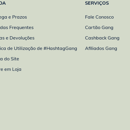
DA
SERVIÇOS
ega e Prazos
Fale Conosco
das Frequentes
Cartão Gang
as e Devoluções
Cashback Gang
tica de Utilização de #HashtagGang
Afiliados Gang
 do Site
re em Loja