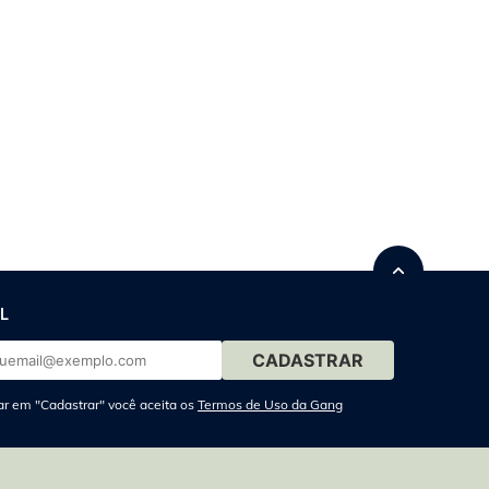
L
ar em "Cadastrar" você aceita os
Termos de Uso da Gang