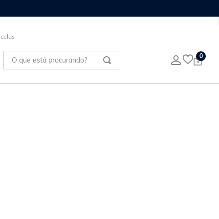
celas
O que está procurando?
0