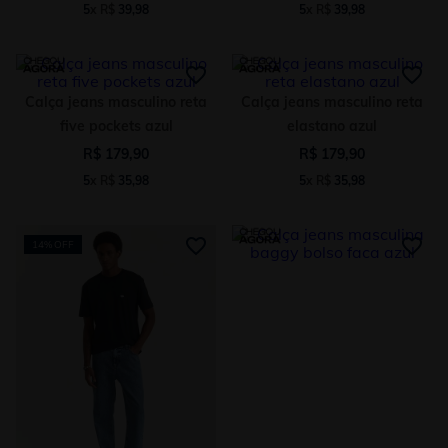
5
x
R$
39
,
98
5
x
R$
39
,
98
Calça jeans masculino reta
Calça jeans masculino reta
five pockets azul
elastano azul
R$
179
,
90
R$
179
,
90
5
x
R$
35
,
98
5
x
R$
35
,
98
14%
OFF