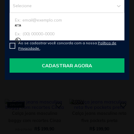
BÁSICOS
Selecione
CONFERIR
Ao se cadastrar você concorda com a nossa
Política de
Privacidade.
.
CADASTRAR AGORA
29%
OFF
Calça jeans masculina
Calça jeans masculino reta
baggy com recortes Cinza
five pockets preta
R$
199
,
90
R$
199
,
90
R$
279
,
90