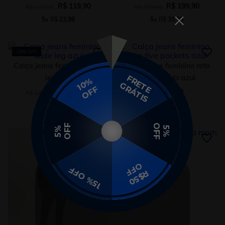
R$
119
,
90
R$
199
,
90
R$
179
,
90
R$
259
,
90
5
x
R$
23
,
98
5
x
R$
39
,
98
18%
OFF
Calça jeans feminino wide
Calça jeans feminino reta
leg azul
five pockets azul
R$
229
,
90
R$
199
,
90
R$
279
,
90
5
x
R$
45
,
98
5
x
R$
39
,
98
14%
OFF
Gang 50 anos