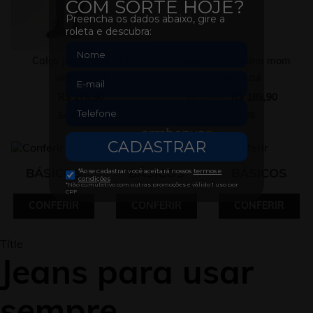
Calça jeans feminino
Calça jeans femina mom
skinny azul
vintage Azul
R$
179
,
90
R$
189
,
90
R$
219
,
90
5
x
R$
35
,
98
5
x
R$
37
,
98
BÁSICOS
BÁSICOS
BÁSICOS
CONFERIR
CONFERIR
CONFERIR
Títle
Jeans para usar
sempre