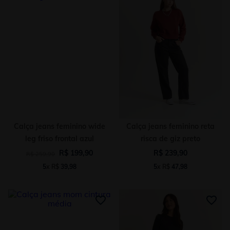
Calça jeans feminino wide
Calça jeans feminino reta
leg friso frontal azul
risca de giz preto
R$
199
,
90
R$
239
,
90
R$
259
,
90
5
x
R$
39
,
98
5
x
R$
47
,
98