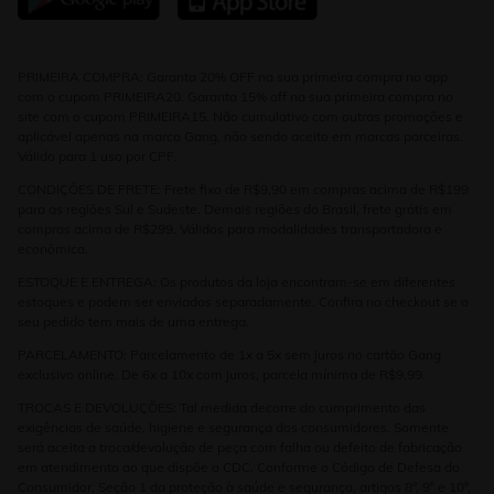
PRIMEIRA COMPRA: Garanta 20% OFF na sua primeira compra no app
com o cupom PRIMEIRA20. Garanta 15% off na sua primeira compra no
site com o cupom PRIMEIRA15. Não cumulativo com outras promoções e
aplicável apenas na marca Gang, não sendo aceito em marcas parceiras.
Válido para 1 uso por CPF.
CONDIÇÕES DE FRETE: Frete fixo de R$9,90 em compras acima de R$199
para as regiões Sul e Sudeste. Demais regiões do Brasil, frete grátis em
compras acima de R$299. Válidos para modalidades transportadora e
econômica.
ESTOQUE E ENTREGA: Os produtos da loja encontram-se em diferentes
estoques e podem ser enviados separadamente. Confira no checkout se o
seu pedido tem mais de uma entrega.
PARCELAMENTO: Parcelamento de 1x a 5x sem juros no cartão Gang
exclusivo online. De 6x a 10x com juros, parcela mínima de R$9,99.
TROCAS E DEVOLUÇÕES: Tal medida decorre do cumprimento das
exigências de saúde, higiene e segurança dos consumidores. Somente
será aceita a troca/devolução de peça com falha ou defeito de fabricação
em atendimento ao que dispõe o CDC. Conforme o Código de Defesa do
Consumidor, Seção 1 da proteção à saúde e segurança, artigos 8º, 9º e 10º,