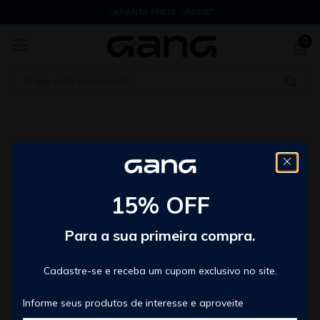
GARANTA FRETE GRÁTIS!*
0
O que está procurando?
Jeans Gang
Mais do que roupa. Uma identidade.
15% OFF
A gang combina minimalismo premium, referências
Para a sua primeira compra.
internacionais e cultura urbana para criar
experiência visual sofisticada e autêntica
Cadastre-se e receba um cupom exclusivo no site.
Informe seus produtos de interesse e aproveite