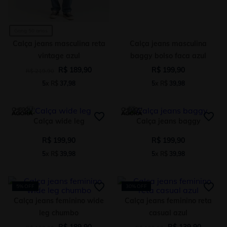
Gang 50 anos
Calça jeans masculina reta
Calça jeans masculina
vintage azul
baggy bolso faca azul
R$
189
,
90
R$
199
,
90
R$
219
,
90
5
x
R$
37
,
98
5
x
R$
39
,
98
Calça wide leg
Calça jeans baggy
R$
199
,
90
R$
199
,
90
5
x
R$
39
,
98
5
x
R$
39
,
98
5%
OFF
30%
OFF
Calça jeans feminino wide
Calça jeans feminino reta
leg chumbo
casual azul
R$
189
,
90
R$
139
,
90