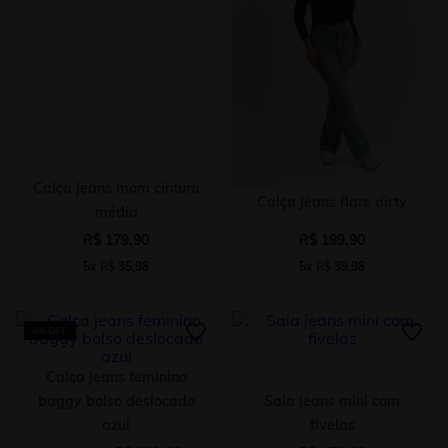
Calça jeans mom cintura
Calça jeans flare dirty
média
R$
179
,
90
R$
199
,
90
5
x
R$
35
,
98
5
x
R$
39
,
98
4%
OFF
Calça jeans feminino
baggy bolso deslocado
Saia jeans mini com
azul
fivelas