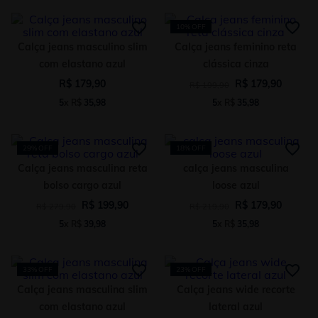
10%
OFF
Calça jeans masculino slim
Calça jeans feminino reta
com elastano azul
clássica cinza
R$
179
,
90
R$
179
,
90
R$
199
,
90
5
x
R$
35
,
98
5
x
R$
35
,
98
29%
OFF
18%
OFF
Calça jeans masculina reta
calça jeans masculina
bolso cargo azul
loose azul
R$
199
,
90
R$
179
,
90
R$
279
,
90
R$
219
,
90
5
x
R$
39
,
98
5
x
R$
35
,
98
33%
OFF
23%
OFF
Calça jeans masculina slim
Calça jeans wide recorte
com elastano azul
lateral azul