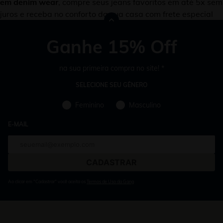
em denim wear
, compre seus jeans favoritos em até 5x sem
juros e receba no conforto da sua casa com frete especial
Ganhe 15% Off
na sua primeira compra no site! *
SELECIONE SEU GÊNERO
Feminino
Masculino
E-MAIL
E-
mail
Ao clicar em "Cadastrar" você aceita os
Termos de Uso da Gang