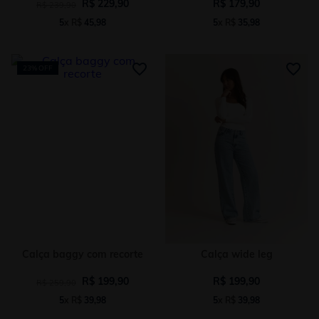
R$
229
,
90
R$
179
,
90
R$
239
,
90
5
x
R$
45
,
98
5
x
R$
35
,
98
23%
OFF
Calça baggy com recorte
Calça wide leg
R$
199
,
90
R$
199
,
90
R$
259
,
90
5
x
R$
39
,
98
5
x
R$
39
,
98