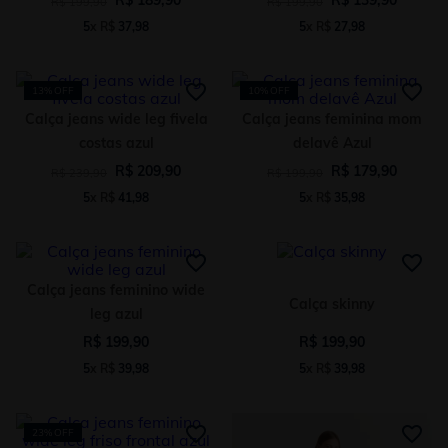
R$
199
,
90
R$
199
,
90
5
x
R$
37
,
98
5
x
R$
27
,
98
13%
OFF
10%
OFF
Calça jeans wide leg fivela
Calça jeans feminina mom
costas azul
delavê Azul
R$
209
,
90
R$
179
,
90
R$
239
,
90
R$
199
,
90
5
x
R$
41
,
98
5
x
R$
35
,
98
Calça jeans feminino wide
Calça skinny
leg azul
R$
199
,
90
R$
199
,
90
5
x
R$
39
,
98
5
x
R$
39
,
98
23%
OFF